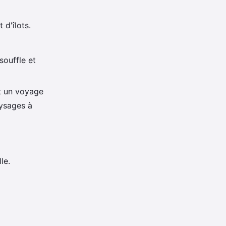
 d'îlots.
ouffle et
t un voyage
ysages à
le.