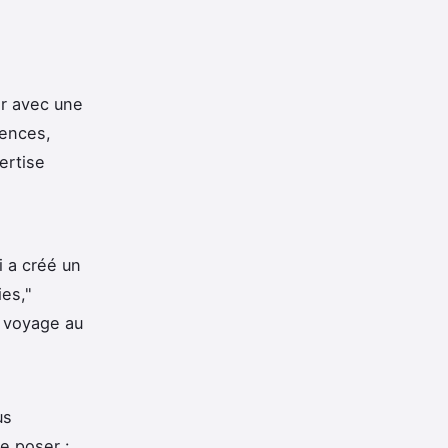
er avec une
gences,
ertise
i a créé un
es,"
n voyage au
us
e poser :