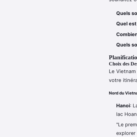
Quels so
Quel est
Combien
Quels so
Planificati
Choix des Des
Le Vietnam 
votre itinér
Nord du Viet
Hanoi
: L
lac Hoan
"Le prem
explorer 