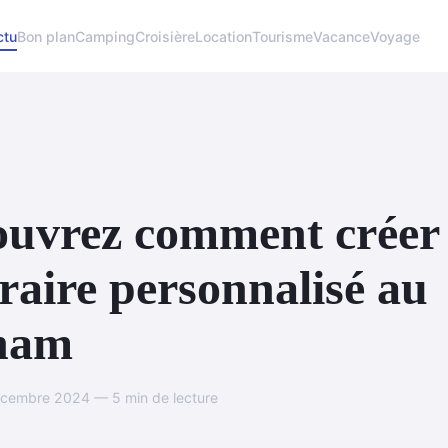
ctu
Bon plan
Camping
Croisière
Location
Tourisme
Vacance
Voyage
uvrez comment créer
éraire personnalisé au
tnam
cembre 2024 — 5 min de lecture