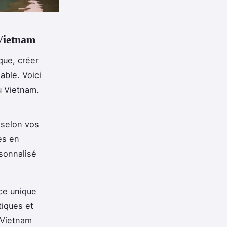
Vietnam
que, créer
able. Voici
u Vietnam.
 selon vos
es en
rsonnalisé
ce unique
tiques et
u Vietnam