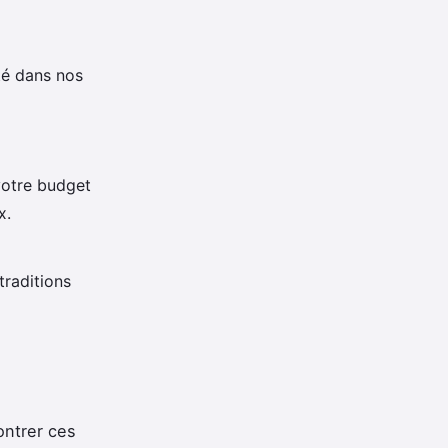
té dans nos
votre budget
x.
traditions
ontrer ces