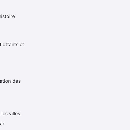
istoire
lottants et
ation des
es villes.
par