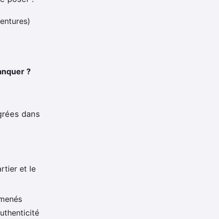
ventures)
anquer ?
égrées dans
tier et le
mmenés
uthenticité