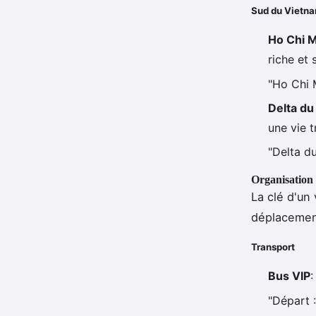
Sud du Vietn
Ho Chi M
riche et 
"Ho Chi M
Delta d
une vie t
"Delta d
Organisation
La clé d'un
déplacemen
Transport
Bus VIP
:
"Départ :