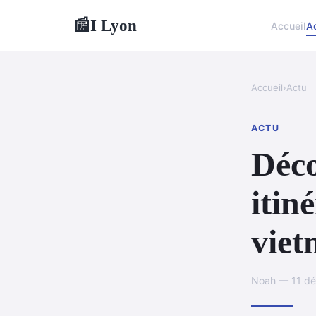
I Lyon
📰
Accueil
A
Accueil
›
Actu
ACTU
Déco
itin
vie
Noah — 11 dé