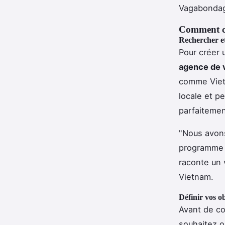
Vagabonda
Comment c
Rechercher et
Pour créer u
agence de 
comme Viet
locale et p
parfaitemen
"Nous avons
programme v
raconte un 
Vietnam.
Définir vos ob
Avant de co
souhaitez o