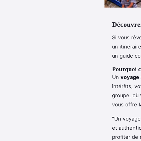
Découvrez
Si vous rêv
un itinérair
un guide co
Pourquoi ch
Un
voyage 
intérêts, v
groupe, où v
vous offre 
"Un voyage 
et authenti
profiter de