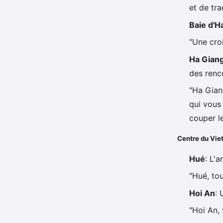
et de tra
Baie d'H
"Une croi
Ha Gian
des renc
"Ha Gian
qui vous
couper le
Centre du Vi
Hué
: L'
"Hué, tou
Hoi An
: 
"Hoi An, 