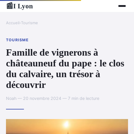
I Lyon
📰
Accueil
›
Tourisme
TOURISME
Famille de vignerons à
châteauneuf du pape : le clos
du calvaire, un trésor à
découvrir
Noah — 20 novembre 2024 — 7 min de lecture