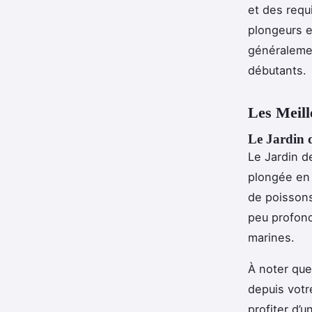
et des requi
plongeurs e
généralemen
débutants.
Les Meill
Le Jardin 
Le Jardin d
plongée en 
de poisson
peu profond
marines.
À noter que
depuis vot
profiter d’