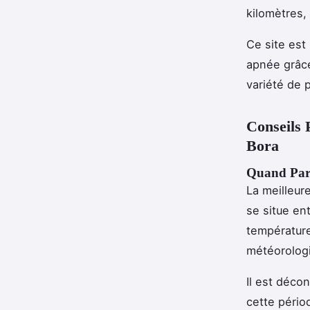
kilomètres, 
Ce site est
apnée grâce
variété de 
Conseils 
Bora
Quand Part
La meilleur
se situe en
température
météorologi
Il est déco
cette pério