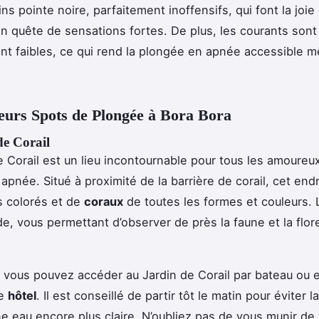
ns pointe noire, parfaitement inoffensifs, qui font la joie
n quête de sensations fortes. De plus, les courants sont
t faibles, ce qui rend la plongée en apnée accessible 
eurs Spots de Plongée à Bora Bora
de Corail
e Corail est un lieu incontournable pour tous les amoureux
apnée. Situé à proximité de la barrière de corail, cet end
s colorés et de
coraux
de toutes les formes et couleurs. L
e, vous permettant d’observer de près la faune et la flor
 vous pouvez accéder au Jardin de Corail par bateau ou 
re
hôtel
. Il est conseillé de partir tôt le matin pour éviter l
une eau encore plus claire. N’oubliez pas de vous munir de