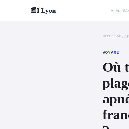
I Lyon
📰
Accueil
A
Accueil
›
Voyag
VOYAGE
Où t
plag
apné
fran