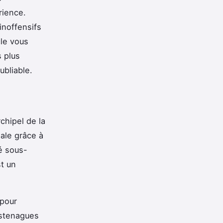
rience.
inoffensifs
cle vous
s plus
ubliable.
rchipel de la
iale grâce à
é sous-
st un
 pour
stenagues