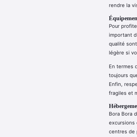
rendre la v
Équipement
Pour profit
important d
qualité son
légère si vo
En termes d
toujours qu
Enfin, resp
fragiles et
Hébergemen
Bora Bora 
excursions
centres de p