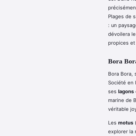
précisément
Plages de s
: un paysage
dévoilera l
propices et
Bora Bora
Bora Bora, s
Société en 
ses
lagons
marine de B
véritable j
Les
motus
(
explorer la