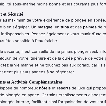
isibilité sous-marine moins bonne et les courants plus for
 et Sécurité
er au maximum de votre expérience de plongée en apnée, 
e bien s’équiper. Un
masque
, un
tuba
et des
palmes
de b
t indispensables. Pensez également à vous munir d’une 
us êtes sensible à l’eau fraîche.
e sécurité, il est conseillé de ne jamais plonger seul. In
elqu’un de votre itinéraire et de la durée prévue de votre
ectez la vie marine et ne touchez pas aux coraux, car ils s
 mettent plusieurs années à se régénérer.
ts et Activités Complémentaires
dispose de nombreux
hôtels
et
resorts
de luxe qui propo
 de plongée en apnée. Certains établissements dispose
longée interne, facilitant ainsi l’organisation de vos sort