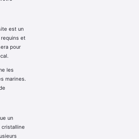
ite est un
 requins et
nera pour
cal.
me les
es marines.
 de
tue un
cristalline
usieurs