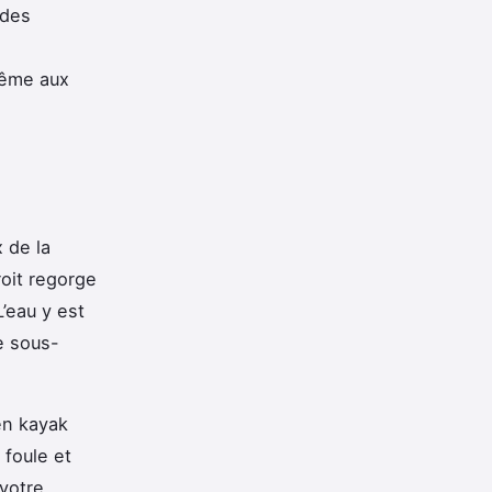
 des
même aux
 de la
roit regorge
’eau y est
e sous-
en kayak
a foule et
 votre