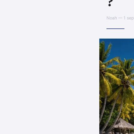
?
Noah — 1 sep