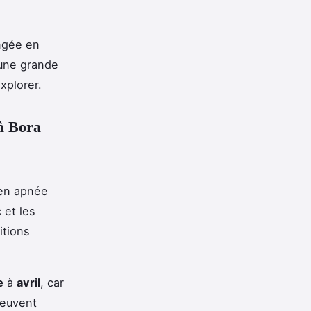
ngée en
 une grande
xplorer.
 à Bora
 en apnée
 et les
itions
e
à
avril
, car
peuvent