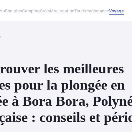
ctu
Bon plan
Camping
Croisière
Location
Tourisme
Vacance
Voyage
e
rouver les meilleures
es pour la plongée en
e à Bora Bora, Polyné
çaise : conseils et péri