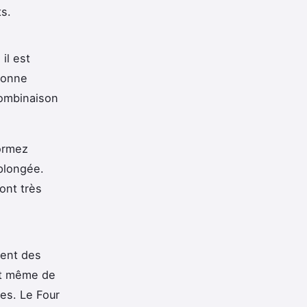
ts.
il est
onne
combinaison
formez
 plongée.
ont très
sent des
nt même de
ies. Le Four