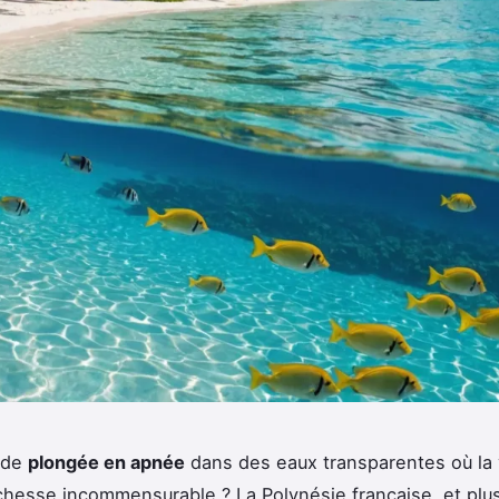
 de
plongée en apnée
dans des eaux transparentes où la 
ichesse incommensurable ? La Polynésie française, et plu