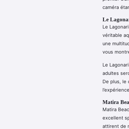
caméra éta
Le Lagona
Le Lagonari
véritable a
une multitu
vous montre
Le Lagonari
adultes ser
De plus, le
l’expérience
Matira Be
Matira Beac
excellent s
attirent de